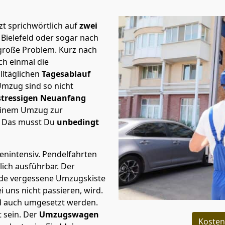
t sprichwörtlich auf
zwei
Bielefeld oder sogar nach
 große Problem.
Kurz nach
h einmal die
lltäglichen
Tagesablauf
Umzug sind so nicht
stressigen Neuanfang
 einem Umzug zur
. Das musst Du
unbedingt
tenintensiv. Pendelfahrten
lich ausführbar.
Der
Jede vergessene Umzugskiste
i uns nicht passieren, wird.
d auch umgesetzt werden.
 sein. Der
Umzugswagen
Kosten