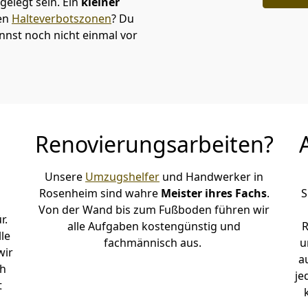
elegt sein. Ein
kleiner
den
Halteverbotszonen
? Du
nnst noch nicht einmal vor
Renovierungsarbeiten?
Unsere
Umzugshelfer
und Handwerker in
Rosenheim sind wahre
Meister ihres Fachs
.
S
Von der Wand bis zum Fußboden führen wir
r.
alle Aufgaben kostengünstig und
R
le
fachmännisch aus.
u
wir
a
ch
je
t