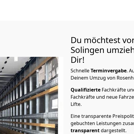
Du möchtest vo
Solingen
umzieh
Dir!
Schnelle
Terminvergabe
.
Au
Deinem Umzug von Rosenhei
Qualifizierte
Fachkräfte u
Fachkräfte und neue Fahrze
Lifte.
Eine transparente Preispolit
gebuchten Leistungen zusam
transparent
dargestellt.