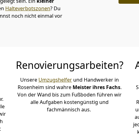
elegt sein. Ein
kleiner
den
Halteverbotszonen
? Du
nnst noch nicht einmal vor
Renovierungsarbeiten?
Unsere
Umzugshelfer
und Handwerker in
Rosenheim sind wahre
Meister ihres Fachs
.
S
Von der Wand bis zum Fußboden führen wir
r.
alle Aufgaben kostengünstig und
R
le
fachmännisch aus.
u
wir
a
ch
je
t