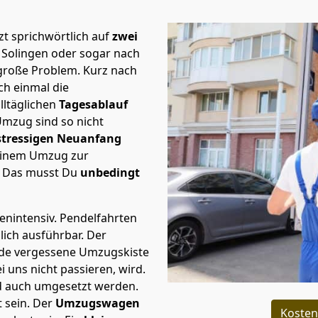
t sprichwörtlich auf
zwei
 Solingen oder sogar nach
 große Problem.
Kurz nach
h einmal die
lltäglichen
Tagesablauf
Umzug sind so nicht
stressigen Neuanfang
 einem Umzug zur
. Das musst Du
unbedingt
tenintensiv. Pendelfahrten
lich ausführbar.
Der
Jede vergessene Umzugskiste
i uns nicht passieren, wird.
d auch umgesetzt werden.
 sein. Der
Umzugswagen
Kosten