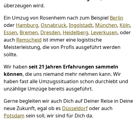
überzeugen wird.
Ein Umzug von Rosenheim nach zum Beispiel
Berlin
oder
Hamburg
,
Osnabrück
,
Ingolstadt
,
München
,
Köln
,
Essen
,
Bremen
,
Dresden
,
Heidelberg
,
Leverkusen
, oder
auch
Remscheid
ist immer eine logistische
Meisterleistung, die von Profis ausgeführt werden
sollte.
Wir haben
seit
21 Jahren Erfahrungen sammeln
können
, die uns niemand mehr nehmen kann. Wir
haben fast alle Umzugssituation schon durchlebt und
unzählige Umzüge bereits ausgeführt.
Gerne begleiten wir auch Dich auf Deiner Reise in Deine
neue Zukunft, egal ob es
Düsseldorf
oder auch
Potsdam
sein soll, wir sind für Dich da.