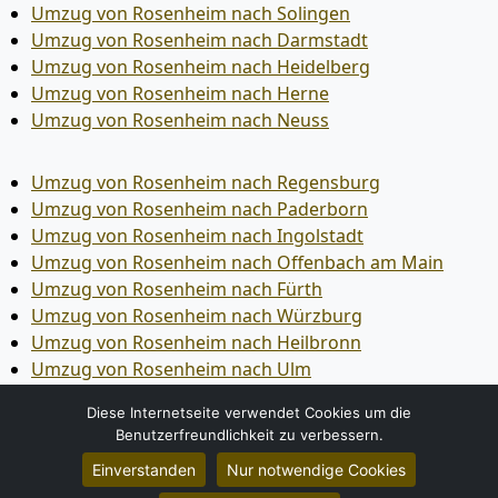
Umzug von Rosenheim nach Solingen
Umzug von Rosenheim nach Darmstadt
Umzug von Rosenheim nach Heidelberg
Umzug von Rosenheim nach Herne
Umzug von Rosenheim nach Neuss
Umzug von Rosenheim nach Regensburg
Umzug von Rosenheim nach Paderborn
Umzug von Rosenheim nach Ingolstadt
Umzug von Rosenheim nach Offenbach am Main
Umzug von Rosenheim nach Fürth
Umzug von Rosenheim nach Würzburg
Umzug von Rosenheim nach Heilbronn
Umzug von Rosenheim nach Ulm
Umzug von Rosenheim nach Pforzheim
Diese Internetseite verwendet Cookies um die
Umzug von Rosenheim nach Wolfsburg
Benutzerfreundlichkeit zu verbessern.
Umzug von Rosenheim nach Bottrop
Einverstanden
Nur notwendige Cookies
Umzug von Rosenheim nach Göttingen