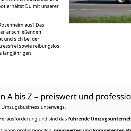
ot erhältst Du mit unserer
 Rosenheim aus? Das
er anschließenden
t und sich bei der
tressfrei sowie reibungslos
e langjährigen
n A bis Z – preiswert und professio
 im Umzugsbusiness unterwegs.
 Herausforderung und sind das
führende Umzugsuntern
t einen professionellen,
preiswerten
und
kompetenten
P