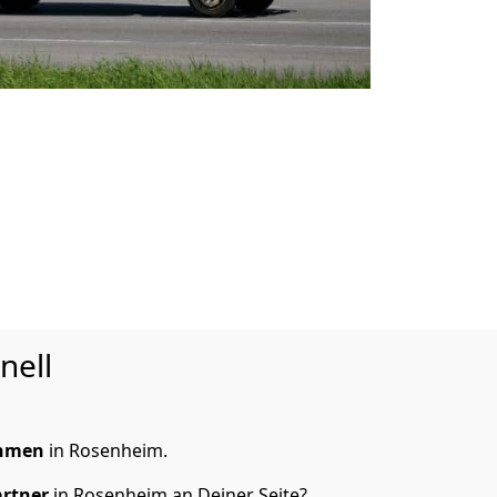
nell
ehmen
in Rosenheim.
artner
in Rosenheim an Deiner Seite?