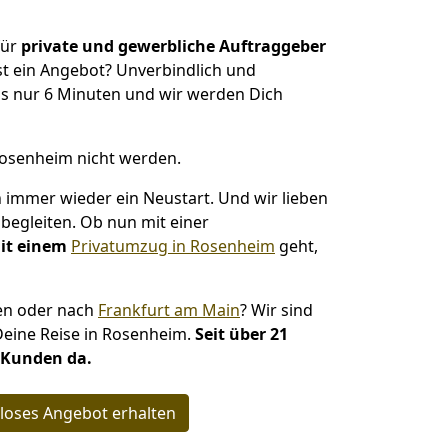
für
private und gewerbliche Auftraggeber
t ein Angebot? Unverbindlich und
s nur 6 Minuten und wir werden Dich
Rosenheim nicht werden.
ch immer wieder ein Neustart. Und wir lieben
begleiten. Ob nun mit einer
it einem
Privatumzug in Rosenheim
geht,
hen oder nach
Frankfurt am Main
? Wir sind
Deine Reise in Rosenheim.
Seit über 21
e Kunden da.
loses Angebot erhalten