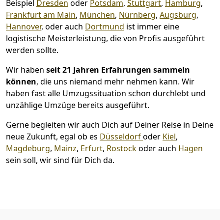
Beispiel
Dresden
oder
Potsdam
,
Stuttgart
,
Hamburg
,
Frankfurt am Main
,
München
,
Nürnberg
,
Augsburg
,
Hannover
, oder auch
Dortmund
ist immer eine
logistische Meisterleistung, die von Profis ausgeführt
werden sollte.
Wir haben
seit
21 Jahren Erfahrungen sammeln
können
, die uns niemand mehr nehmen kann. Wir
haben fast alle Umzugssituation schon durchlebt und
unzählige Umzüge bereits ausgeführt.
Gerne begleiten wir auch Dich auf Deiner Reise in Deine
neue Zukunft, egal ob es
Düsseldorf
oder
Kiel
,
Magdeburg
,
Mainz
,
Erfurt
,
Rostock
oder auch
Hagen
sein soll, wir sind für Dich da.